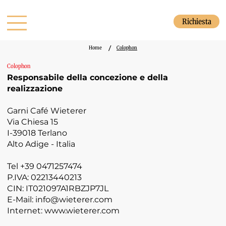
Richiesta
/
Home
Colophon
Colophon
Responsabile della concezione e della
realizzazione
Garni Café Wieterer
Via Chiesa 15
I-39018 Terlano
Alto Adige - Italia
Tel +39 0471257474
P.IVA: 02213440213
CIN: IT021097A1RBZJP7JL
E-Mail:
info@wieterer.com
Internet:
www.wieterer.com